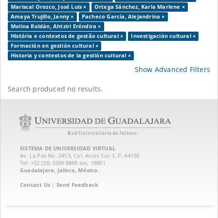
Mariscal Orozco, José Luis ×
Ortega Sánchez, Karla Marlene ×
Amaya Trujillo, Janny ×
Pacheco García, Alejandrina ×
Molina Roldán, Ahtziri Eréndira ×
História e contextos de gestão cultural ×
Investigación cultural ×
Formación en gestión cultural ×
Historia y contextos de la gestión cultural ×
Show Advanced Filters
Search produced no results.
SISTEMA DE UNIVERSIDAD VIRTUAL
Av. La Paz No. 2453, Col. Arcos Sur. C.P. 44130
Tel: +52 (33) 3268 8888‏ ext. 18801
Guadalajara, Jalisco, México.
Contact Us
|
Send Feedback