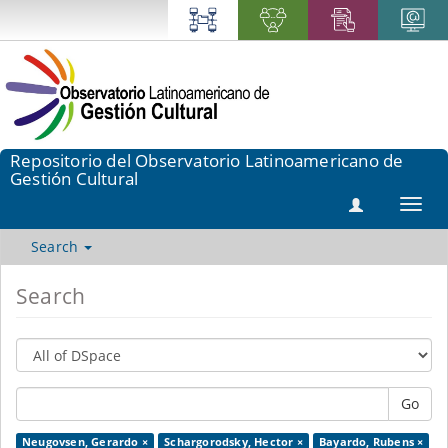
Repositorio del Observatorio Latinoamericano de
Gestión Cultural
Toggl
navig
Search
Search
Go
Neugovsen, Gerardo ×
Schargorodsky, Hector ×
Bayardo, Rubens ×