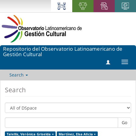
Repositorio del Observatorio Latinoamericano de
Gestión Cultural
Toggl
navig
Search
Search
Go
Talellis, Verónica Griselda ×
Martínez, Elsa Alicia ×