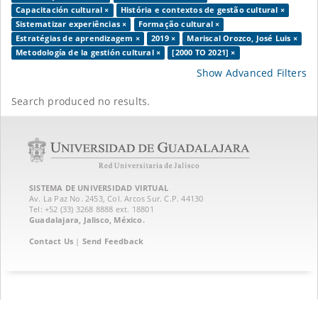
Capacitación cultural ×
História e contextos de gestão cultural ×
Sistematizar experiências ×
Formação cultural ×
Estratégias de aprendizagem ×
2019 ×
Mariscal Orozco, José Luis ×
Metodología de la gestión cultural ×
[2000 TO 2021] ×
Show Advanced Filters
Search produced no results.
SISTEMA DE UNIVERSIDAD VIRTUAL
Av. La Paz No. 2453, Col. Arcos Sur. C.P. 44130
Tel: +52 (33) 3268 8888‏ ext. 18801
Guadalajara, Jalisco, México.
Contact Us
|
Send Feedback