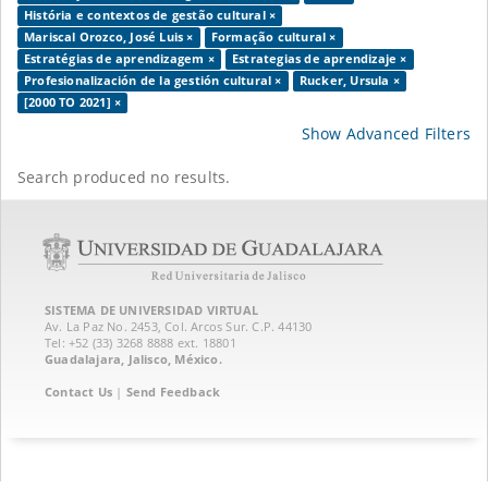
História e contextos de gestão cultural ×
Mariscal Orozco, José Luis ×
Formação cultural ×
Estratégias de aprendizagem ×
Estrategias de aprendizaje ×
Profesionalización de la gestión cultural ×
Rucker, Ursula ×
[2000 TO 2021] ×
Show Advanced Filters
Search produced no results.
SISTEMA DE UNIVERSIDAD VIRTUAL
Av. La Paz No. 2453, Col. Arcos Sur. C.P. 44130
Tel: +52 (33) 3268 8888‏ ext. 18801
Guadalajara, Jalisco, México.
Contact Us
|
Send Feedback