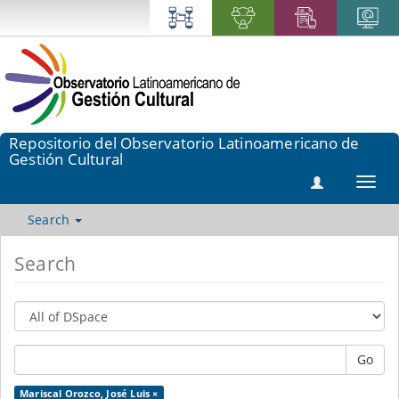
Repositorio del Observatorio Latinoamericano de
Gestión Cultural
Toggl
navig
Search
Search
Go
Mariscal Orozco, José Luis ×