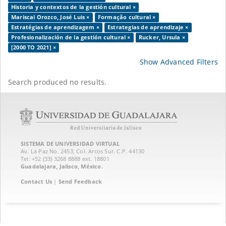
Historia y contextos de la gestión cultural ×
Mariscal Orozco, José Luis ×
Formação cultural ×
Estratégias de aprendizagem ×
Estrategias de aprendizaje ×
Profesionalización de la gestión cultural ×
Rucker, Ursula ×
[2000 TO 2021] ×
Show Advanced Filters
Search produced no results.
SISTEMA DE UNIVERSIDAD VIRTUAL
Av. La Paz No. 2453, Col. Arcos Sur. C.P. 44130
Tel: +52 (33) 3268 8888‏ ext. 18801
Guadalajara, Jalisco, México.
Contact Us
|
Send Feedback