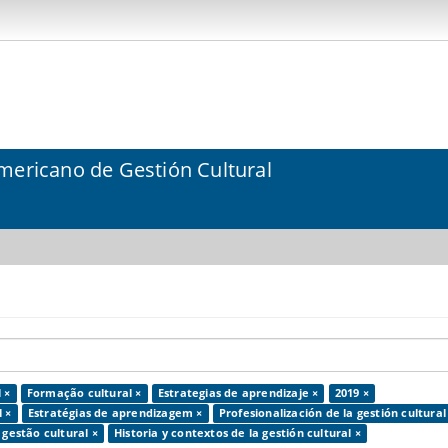
mericano de Gestión Cultural
 ×
Formação cultural ×
Estrategias de aprendizaje ×
2019 ×
l ×
Estratégias de aprendizagem ×
Profesionalización de la gestión cultural
 gestão cultural ×
Historia y contextos de la gestión cultural ×