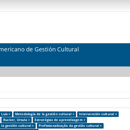
mericano de Gestión Cultural
 Luis ×
Metodología de la gestión cultural ×
Intervención cultural ×
Rucker, Ursula ×
Estratégias de aprendizagem ×
 la gestión cultural ×
Profissionalização da gestão cultural ×