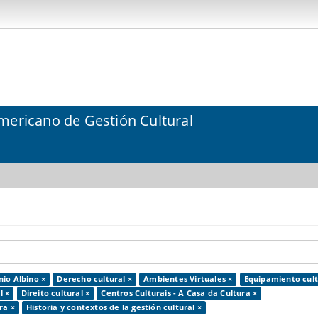
mericano de Gestión Cultural
io Albino ×
Derecho cultural ×
Ambientes Virtuales ×
Equipamiento cult
l ×
Direito cultural ×
Centros Culturais - A Casa da Cultura ×
ra ×
Historia y contextos de la gestión cultural ×