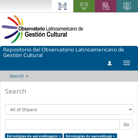
Repositorio del Observatorio Latinoamericano de
Gestión Cultural
Toggl
navig
Search
Search
Go
Estratégias de aprendizagem ×
Estrategias de aprendizaje ×