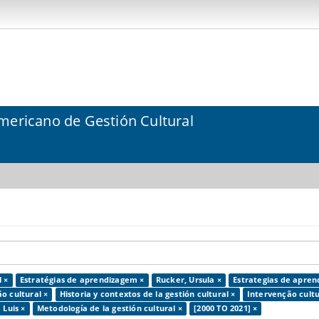
mericano de Gestión Cultural
l ×
Estratégias de aprendizagem ×
Rucker, Ursula ×
Estrategias de aprend
o cultural ×
Historia y contextos de la gestión cultural ×
Intervenção cultu
 Luis ×
Metodología de la gestión cultural ×
[2000 TO 2021] ×