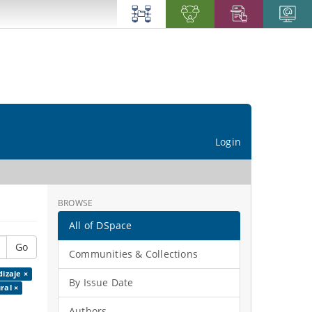
Login
BROWSE
All of DSpace
Go
Communities & Collections
izaje ×
By Issue Date
ral ×
Authors