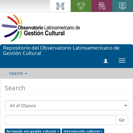
Repositorio del Observatorio Latinoamericano de
Gestión Cultural
Toggl
navig
Search
Search
Go
formação em gestão cultural ×
Intervención cultural ×