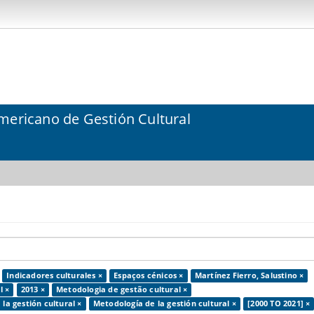
mericano de Gestión Cultural
Indicadores culturales ×
Espaços cénicos ×
Martínez Fierro, Salustino ×
l ×
2013 ×
Metodologia de gestão cultural ×
 la gestión cultural ×
Metodología de la gestión cultural ×
[2000 TO 2021] ×