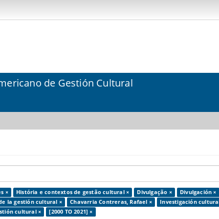
mericano de Gestión Cultural
s ×
História e contextos de gestão cultural ×
Divulgação ×
Divulgación ×
de la gestión cultural ×
Chavarria Contreras, Rafael ×
Investigación cultura
tión cultural ×
[2000 TO 2021] ×