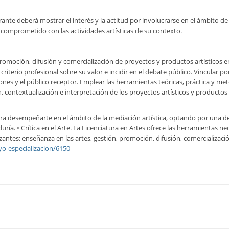
spirante deberá mostrar el interés y la actitud por involucrarse en el ámbito 
 comprometido con las actividades artísticas de su contexto.
promoción, difusión y comercialización de proyectos y productos artísticos e
n criterio profesional sobre su valor e incidir en el debate público. Vincular
tuciones y el público receptor. Emplear las herramientas teóricas, práctica y 
n, contextualización e interpretación de los proyectos artísticos y productos 
ara desempeñarte en el ámbito de la mediación artística, optando por una de
duría. • Crítica en el Arte. La Licenciatura en Artes ofrece las herramientas
antes: enseñanza en las artes, gestión, promoción, difusión, comercialización,
yo-especializacion/6150