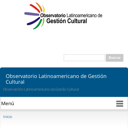
Pasar al
contenido
principal
Buscar
Formulario de búsqueda
Observatorio Latinoamericano de Gestión
Cultural
Observatório Latinoamericano de Gestão Cultural
Se encuentra usted aquí
Inicio