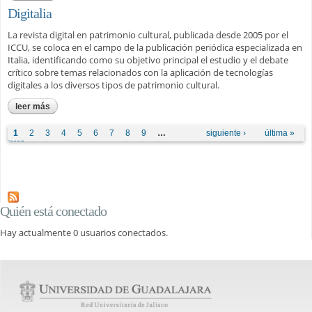
Digitalia
La revista digital en patrimonio cultural, publicada desde 2005 por el
ICCU, se coloca en el campo de la publicación periódica especializada en
Italia, identificando como su objetivo principal el estudio y el debate
crítico sobre temas relacionados con la aplicación de tecnologías
digitales a los diversos tipos de patrimonio cultural.
leer más
sobre digitalia
Páginas
1
2
3
4
5
6
7
8
9
…
siguiente ›
última »
Quién está conectado
Hay actualmente 0 usuarios conectados.