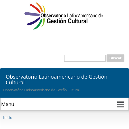
Pasar al
contenido
principal
Buscar
Formulario de búsqueda
Observatorio Latinoamericano de Gestión
Cultural
Observatório Latinoamericano de Gestão Cultural
Se encuentra usted aquí
Inicio