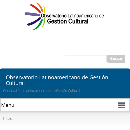
Pasar al
contenido
principal
Buscar
Formulario de búsqueda
Observatorio Latinoamericano de Gestión
Cultural
Observatório Latinoamericano de Gestão Cultural
Se encuentra usted aquí
Inicio