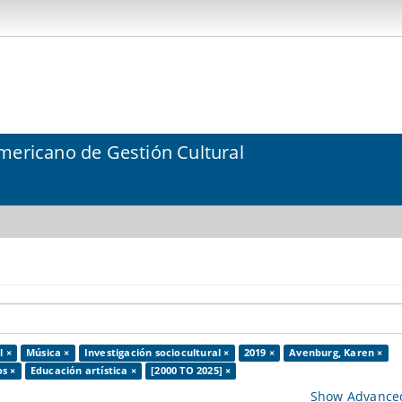
mericano de Gestión Cultural
l ×
Música ×
Investigación sociocultural ×
2019 ×
Avenburg, Karen ×
s ×
Educación artística ×
[2000 TO 2025] ×
Show Advanced