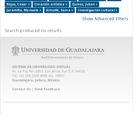
Rojas, Cesar ×
Creación artística ×
Quiroz, Julian ×
Jaramillo, Manuela ×
Almalik, Sama ×
Investigación cultural ×
Show Advanced Filters
Search produced no results.
SISTEMA DE UNIVERSIDAD VIRTUAL
Av. La Paz No. 2453, Col. Arcos Sur. C.P. 44130
Tel: +52 (33) 3268 8888‏ ext. 18801
Guadalajara, Jalisco, México.
Contact Us
|
Send Feedback