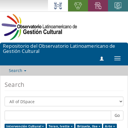
Repositorio del Observatorio Latinoamericano de
Gestión Cultural
Toggl
navig
Search
Search
Go
Intervención Cultural ×
Teran, Ivette ×
Brizuela, Ilse ×
Arte ×