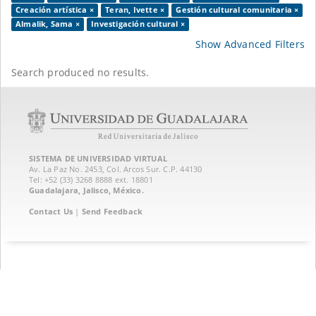
Creación artística ×
Teran, Ivette ×
Gestión cultural comunitaria ×
Almalik, Sama ×
Investigación cultural ×
Show Advanced Filters
Search produced no results.
SISTEMA DE UNIVERSIDAD VIRTUAL
Av. La Paz No. 2453, Col. Arcos Sur. C.P. 44130
Tel: +52 (33) 3268 8888‏ ext. 18801
Guadalajara, Jalisco, México.
Contact Us
|
Send Feedback