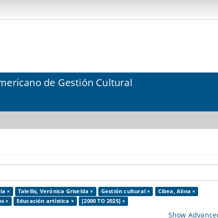
mericano de Gestión Cultural
ia ×
Talellis, Verónica Griselda ×
Gestión cultural ×
Cibea, Alina ×
s ×
Educación artística ×
[2000 TO 2025] ×
Show Advanced