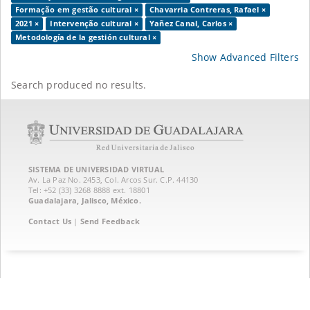
Formação em gestão cultural ×
Chavarria Contreras, Rafael ×
2021 ×
Intervenção cultural ×
Yañez Canal, Carlos ×
Metodología de la gestión cultural ×
Show Advanced Filters
Search produced no results.
SISTEMA DE UNIVERSIDAD VIRTUAL
Av. La Paz No. 2453, Col. Arcos Sur. C.P. 44130
Tel: +52 (33) 3268 8888‏ ext. 18801
Guadalajara, Jalisco, México.
Contact Us
|
Send Feedback