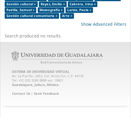
Gestión cultural ×
Reyes, Emilio ×
Cabrera, Irina ×
Padilla, Samuel ×
Museografía ×
Larios, Paola ×
Gestión cultural comunitaria ×
Arte ×
Show Advanced Filters
Search produced no results.
SISTEMA DE UNIVERSIDAD VIRTUAL
Av. La Paz No. 2453, Col. Arcos Sur. C.P. 44130
Tel: +52 (33) 3268 8888‏ ext. 18801
Guadalajara, Jalisco, México.
Contact Us
|
Send Feedback