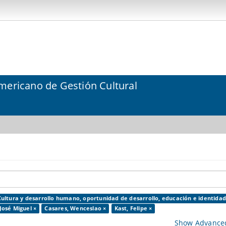
mericano de Gestión Cultural
Cultura y desarrollo humano, oportunidad de desarrollo, educación e identidad
José Miguel ×
Casares, Wenceslao ×
Kast, Felipe ×
Show Advanced