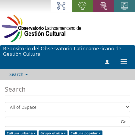
Repositorio del Observatorio Latinoamericano de
Gestión Cultural
Toggl
navig
Search
Search
Go
Cultura urbana ×
Grupo étnico ×
Cultura popular ×