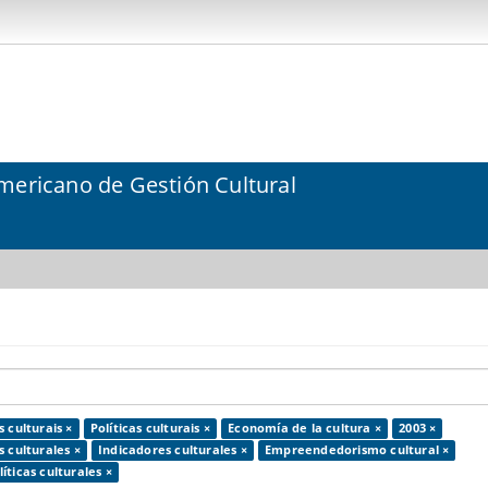
mericano de Gestión Cultural
 culturais ×
Políticas culturais ×
Economía de la cultura ×
2003 ×
 culturales ×
Indicadores culturales ×
Empreendedorismo cultural ×
líticas culturales ×