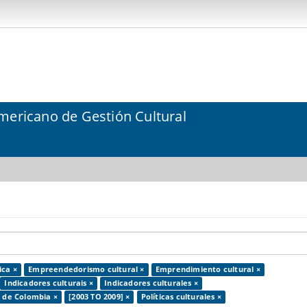
mericano de Gestión Cultural
ica ×
Empreendedorismo cultural ×
Emprendimiento cultural ×
Indicadores culturais ×
Indicadores culturales ×
a de Colombia ×
[2003 TO 2009] ×
Políticas culturales ×