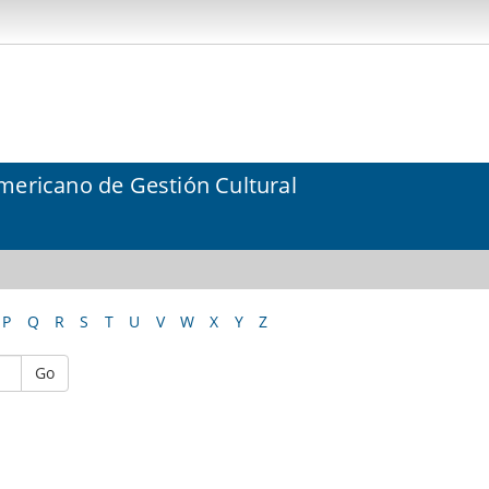
mericano de Gestión Cultural
P
Q
R
S
T
U
V
W
X
Y
Z
Go