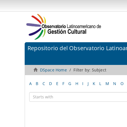
Repositorio del Observatorio Latinoa
DSpace Home
Filter by: Subject
A
B
C
D
E
F
G
H
I
J
K
L
M
N
O