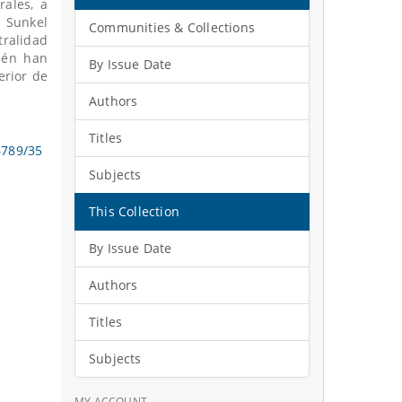
rales, a
 Sunkel
Communities & Collections
tralidad
ién han
By Issue Date
erior de
Authors
Titles
6789/35
Subjects
This Collection
By Issue Date
Authors
Titles
Subjects
MY ACCOUNT