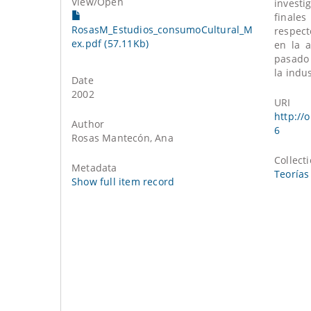
View/
Open
investi
finale
RosasM_Estudios_consumoCultural_M
respect
ex.pdf (57.11Kb)
en la 
pasado 
la indus
Date
2002
URI
http://
Author
6
Rosas Mantecón, Ana
Collect
Metadata
Teorías
Show full item record