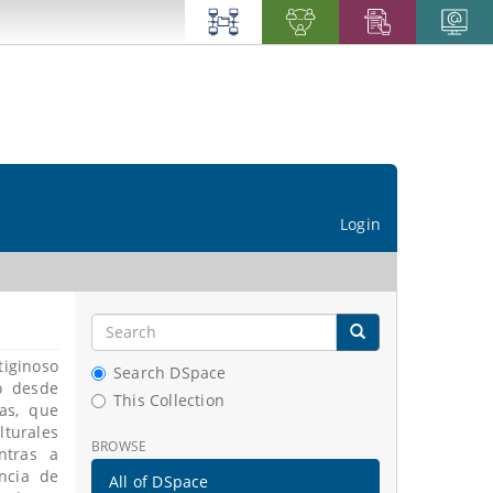
Login
tiginoso
Search DSpace
o desde
This Collection
as, que
turales
BROWSE
ntras a
encia de
All of DSpace