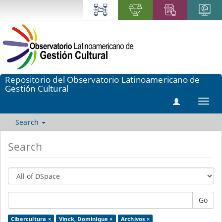
Repositorio del Observatorio Latinoamericano de
Gestión Cultural
Toggl
navig
Search
Search
Go
Cibercultura ×
Vinck, Dominique ×
Archivos ×