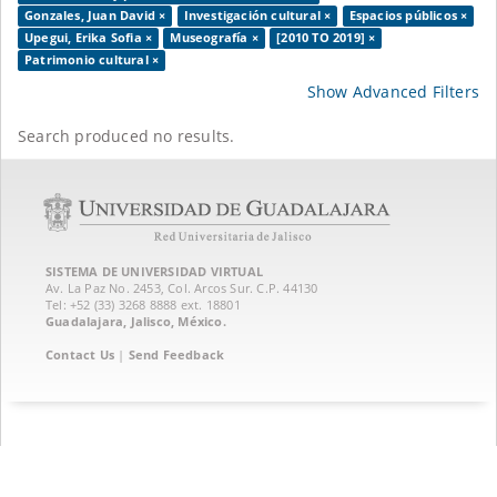
Gonzales, Juan David ×
Investigación cultural ×
Espacios públicos ×
Upegui, Erika Sofia ×
Museografía ×
[2010 TO 2019] ×
Patrimonio cultural ×
Show Advanced Filters
Search produced no results.
SISTEMA DE UNIVERSIDAD VIRTUAL
Av. La Paz No. 2453, Col. Arcos Sur. C.P. 44130
Tel: +52 (33) 3268 8888‏ ext. 18801
Guadalajara, Jalisco, México.
Contact Us
|
Send Feedback