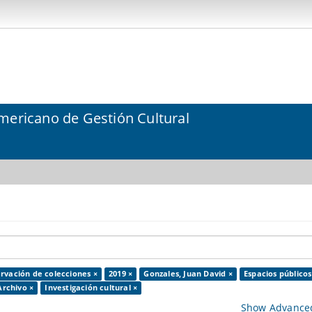
mericano de Gestión Cultural
rvación de colecciones ×
2019 ×
Gonzales, Juan David ×
Espacios públicos
Archivo ×
Investigación cultural ×
Show Advanced