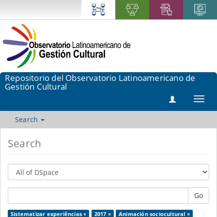
Repositorio del Observatorio Latinoamericano de
Gestión Cultural
Toggl
navig
Search
Search
Go
Sistematizar experiências ×
2017 ×
Animación sociocultural ×