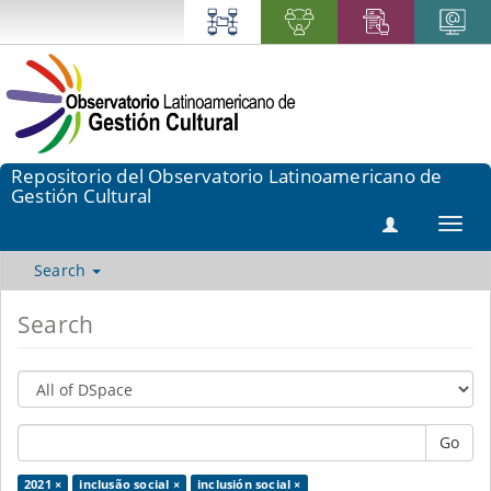
Repositorio del Observatorio Latinoamericano de
Gestión Cultural
Toggl
navig
Search
Search
Go
2021 ×
inclusão social ×
inclusión social ×