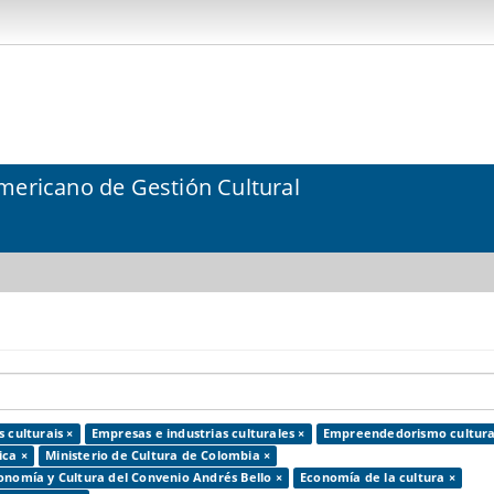
mericano de Gestión Cultural
 culturais ×
Empresas e industrias culturales ×
Empreendedorismo cultura
ica ×
Ministerio de Cultura de Colombia ×
onomía y Cultura del Convenio Andrés Bello ×
Economía de la cultura ×