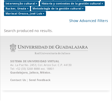
Intervenção cultural ×
Historia y contextos de la gestión cultural ×
Rucker, Ursula ×
Metodología de la gestión cultural ×
Mariscal Orozco, José Luis ×
Show Advanced Filters
Search produced no results.
SISTEMA DE UNIVERSIDAD VIRTUAL
Av. La Paz No. 2453, Col. Arcos Sur. C.P. 44130
Tel: +52 (33) 3268 8888‏ ext. 18801
Guadalajara, Jalisco, México.
Contact Us
|
Send Feedback