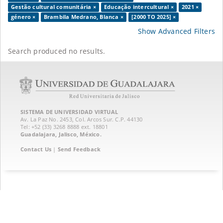
Gestão cultural comunitária ×
Educação intercultural ×
2021 ×
género ×
Brambila Medrano, Blanca ×
[2000 TO 2025] ×
Show Advanced Filters
Search produced no results.
SISTEMA DE UNIVERSIDAD VIRTUAL
Av. La Paz No. 2453, Col. Arcos Sur. C.P. 44130
Tel: +52 (33) 3268 8888‏ ext. 18801
Guadalajara, Jalisco, México.
Contact Us
|
Send Feedback