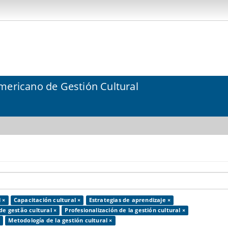
mericano de Gestión Cultural
 ×
Capacitación cultural ×
Estrategias de aprendizaje ×
de gestão cultural ×
Profesionalización de la gestión cultural ×
×
Metodología de la gestión cultural ×