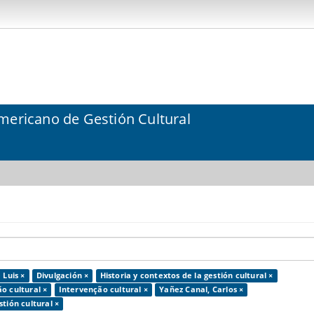
mericano de Gestión Cultural
 Luis ×
Divulgación ×
Historia y contextos de la gestión cultural ×
o cultural ×
Intervenção cultural ×
Yañez Canal, Carlos ×
tión cultural ×