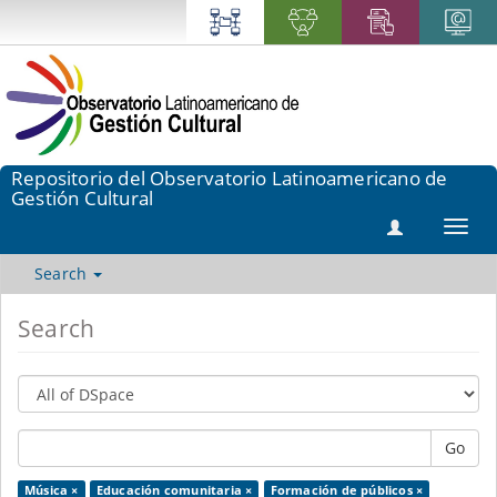
Repositorio del Observatorio Latinoamericano de
Gestión Cultural
Toggl
navig
Search
Search
Go
Música ×
Educación comunitaria ×
Formación de públicos ×